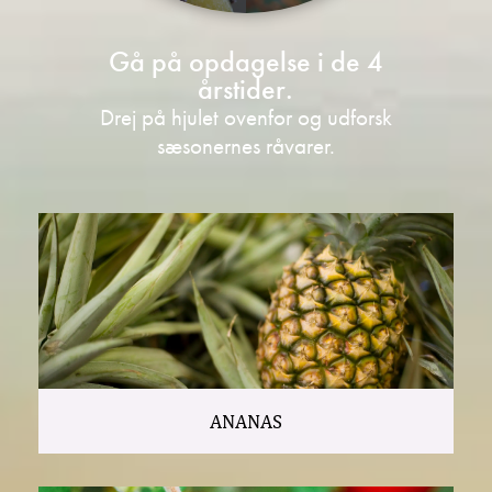
Gå på opdagelse i de 4
årstider.
Drej på hjulet ovenfor og udforsk
sæsonernes råvarer.
ANANAS