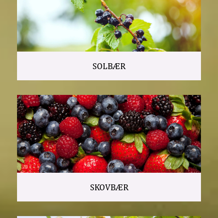
SOLBÆR
SKOVBÆR