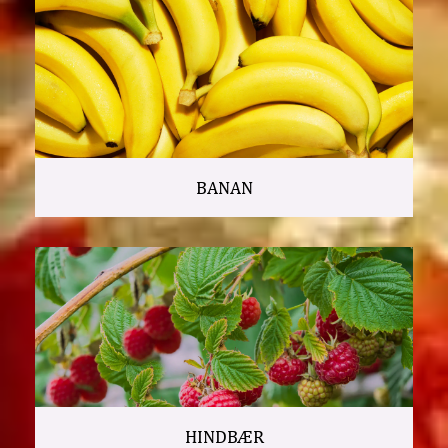
BANAN
HINDBÆR