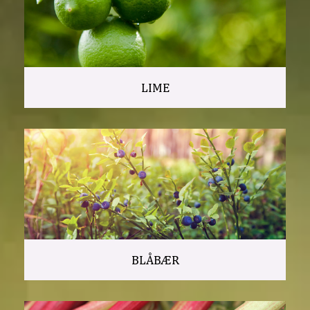
LIME
BLÅBÆR