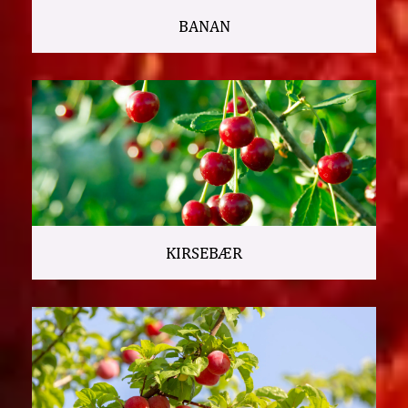
BANAN
KIRSEBÆR