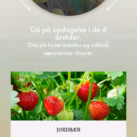
Gå på opdagelse i de 4
årstider.
Drej på hjulet ovenfor og udforsk
sæsonernes råvarer.
JORDBÆR