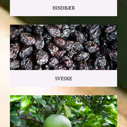
HINDBÆR
SVESKE