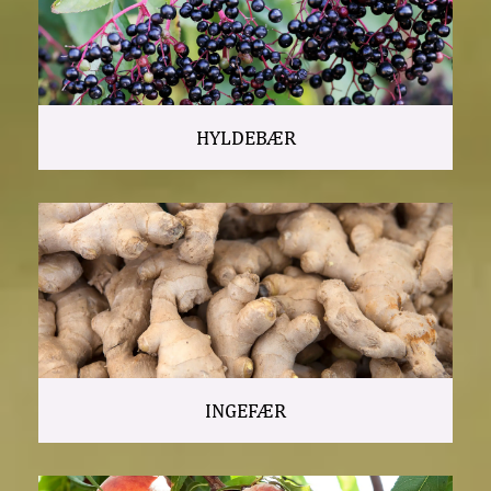
HYLDEBÆR
INGEFÆR