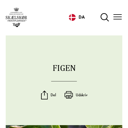
DA
FIGEN
Del
Udskriv