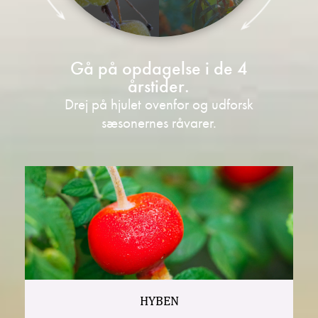
Gå på opdagelse i de 4
årstider.
Drej på hjulet ovenfor og udforsk
sæsonernes råvarer.
HYBEN