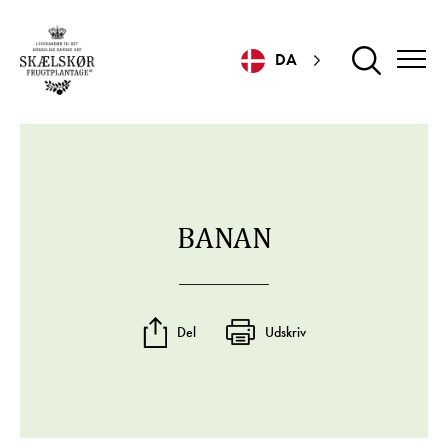
DA
BANAN
Del
Udskriv