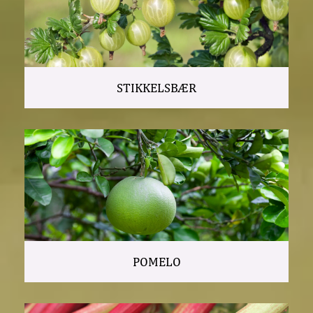
STIKKELSBÆR
POMELO