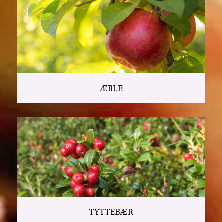
ÆBLE
TYTTEBÆR