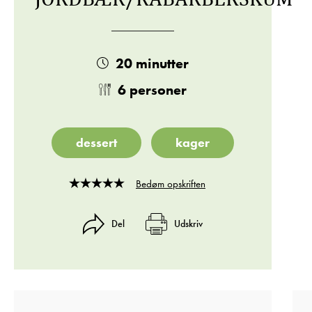
20 minutter
6 personer
dessert
kager
Bedøm opskriften
Rated
4
out
Del
Udskriv
of
5