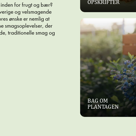
OPSKRIFTER
inden for frugt og bær?
arverige og velsmagende
Vores ønske er nemlig at
nne smagsoplevelser, der
, traditionelle smag og
BAG OM
PLANTAGEN