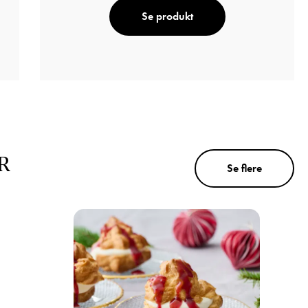
Se produkt
R
Se flere