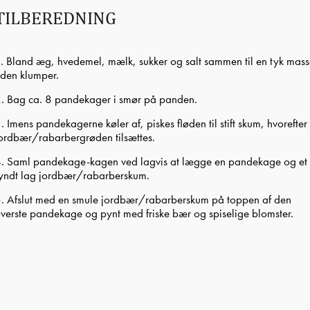
TILBEREDNING
. Bland æg, hvedemel, mælk, sukker og salt sammen til en tyk mas
den klumper.
. Bag ca. 8 pandekager i smør på panden.
. Imens pandekagerne køler af, piskes fløden til stift skum, hvorefter
ordbær/rabarbergrøden tilsættes.
. Saml pandekage-kagen ved lagvis at lægge en pandekage og et
yndt lag jordbær/rabarberskum.
. Afslut med en smule jordbær/rabarberskum på toppen af den
verste pandekage og pynt med friske bær og spiselige blomster.