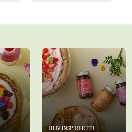
Dessert, Kager
MED
KARDEMOMMEVAFLER
MED
M
JORDBÆRMARMELADE
BLIV INSPIRERET I