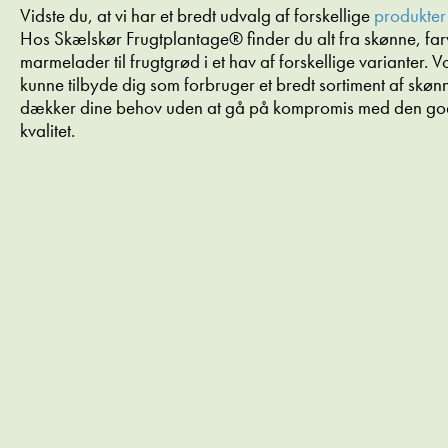
MED HINDBÆR OG HVID
Vidste du, at vi har et bredt udvalg af forskellige
produkter
CHOKOLADE
Hos Skælskør Frugtplantage® finder du alt fra skønne, f
marmelader til frugtgrød i et hav af forskellige varianter. 
kunne tilbyde dig som forbruger et bredt sortiment af skø
dækker dine behov uden at gå på kompromis med den gode
kvalitet.