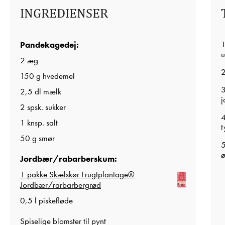
INGREDIENSER
1
Pandekagedej:
u
2 æg
2
150 g hvedemel
3
2,5 dl mælk
j
2 spsk. sukker
4
1 knsp. salt
t
50 g smør
5
ø
Jordbær/rabarberskum:
1 pakke Skælskør Frugtplantage®
Jordbær/rarbarbergrød
0,5 l piskefløde
Spiselige blomster til pynt