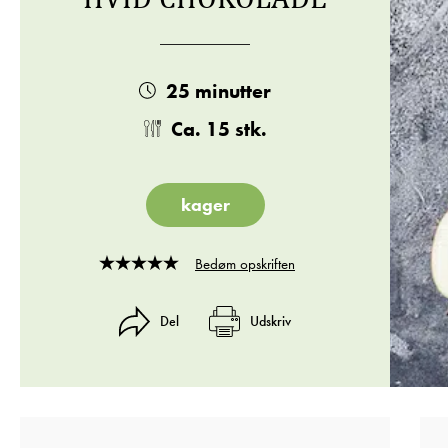
25 minutter
Ca. 15 stk.
kager
Bedøm opskriften
Rated
4
out
Del
Udskriv
of
5