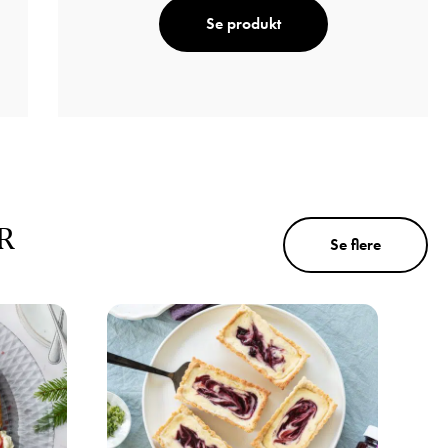
Se produkt
R
Se flere