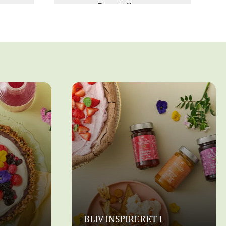
Dessert, Kager
MED
KARDEMOMMEVAFLER
E OG
MED
JORDBÆRMARMELADE
BLIV INSPIRERET I