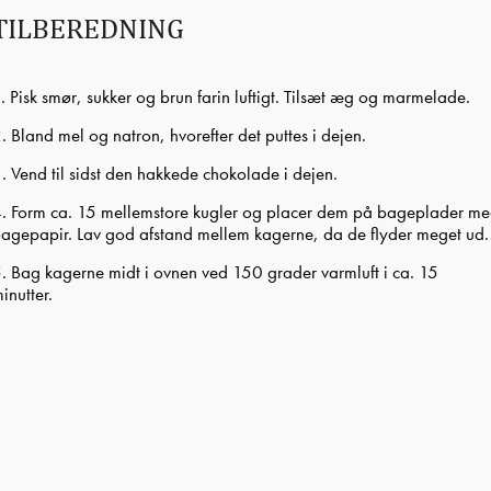
TILBEREDNING
. Pisk smør, sukker og brun farin luftigt. Tilsæt æg og marmelade.
. Bland mel og natron, hvorefter det puttes i dejen.
. Vend til sidst den hakkede chokolade i dejen.
. Form ca. 15 mellemstore kugler og placer dem på bageplader m
agepapir. Lav god afstand mellem kagerne, da de flyder meget ud.
. Bag kagerne midt i ovnen ved 150 grader varmluft i ca. 15
inutter.