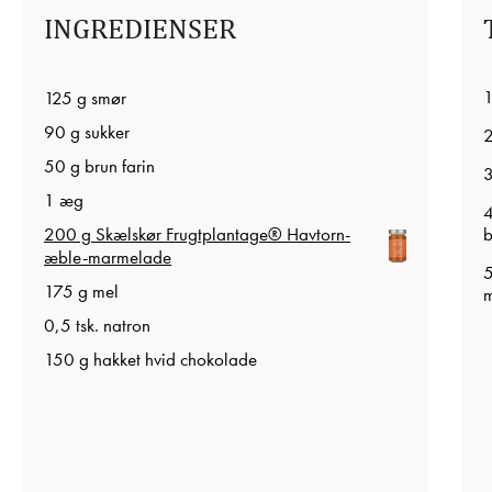
INGREDIENSER
1
125 g smør
90 g sukker
2
50 g brun farin
3
1 æg
4
200 g Skælskør Frugtplantage® Havtorn-
b
æble-marmelade
5
175 g mel
m
0,5 tsk. natron
150 g hakket hvid chokolade