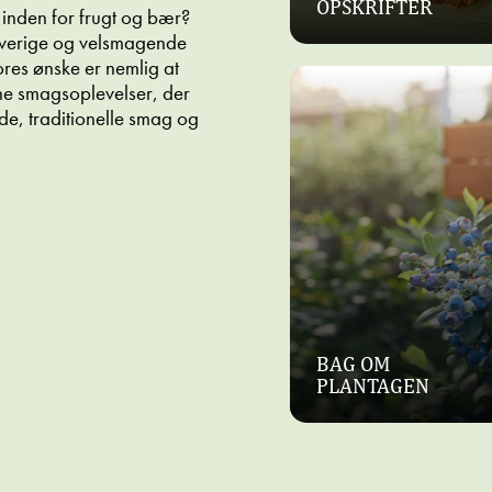
OPSKRIFTER
inden for frugt og bær?
arverige og velsmagende
Vores ønske er nemlig at
nne smagsoplevelser, der
, traditionelle smag og
BAG OM
PLANTAGEN