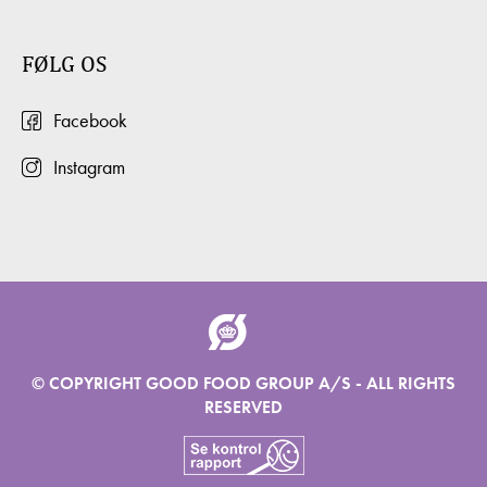
HONNINGRISTEDE
MED
MED
NØDDER
JORDBÆR-
RØDGRØD
OG
RABARBERSKUM
FØLG OS
DESSERTCREME
Facebook
Instagram
© COPYRIGHT GOOD FOOD GROUP A/S - ALL RIGHTS
Dessert,
Brød
Jul/nytår,
Dessert
RESERVED
Kager
og
Kager
SVESKECR
boller,
NEM
SØNDERJYSKE
Morgenmad
KRINGLE
ÆBLESKIVER