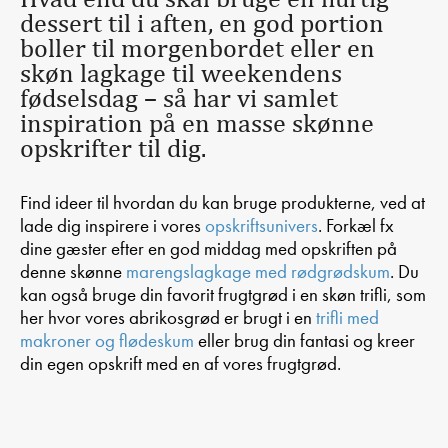
dessert til i aften, en god portion
boller til morgenbordet eller en
skøn lagkage til weekendens
fødselsdag – så har vi samlet
inspiration på en masse skønne
opskrifter til dig.
Find ideer til hvordan du kan bruge produkterne, ved at
lade dig inspirere i vores
opskriftsunivers
. Forkæl fx
dine gæster efter en god middag med opskriften på
denne skønne
marengslagkage med rødgrødskum
. Du
Frugtgrød
Frugtgrød
Frugtgrød
kan også bruge din favorit frugtgrød i en skøn trifli, som
ÆBLEGRØD
JORDBÆRGRØD
JORDBÆR-
her hvor vores abrikosgrød er brugt i en
trifli med
ØKOLOGISK
RABARBERGRØD
makroner og flødeskum
eller brug din fantasi og kreer
din egen opskrift med en af vores frugtgrød.