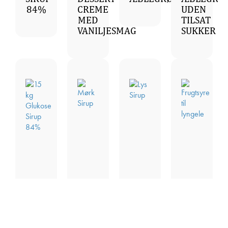
84%
CREME
UDEN
MED
TILSAT
VANILJESMAG
SUKKER
Gelé
15
MØRK
LYS
KG
SIRUP
SIRUP
FRUGTSYR
GLUKOSE
TIL