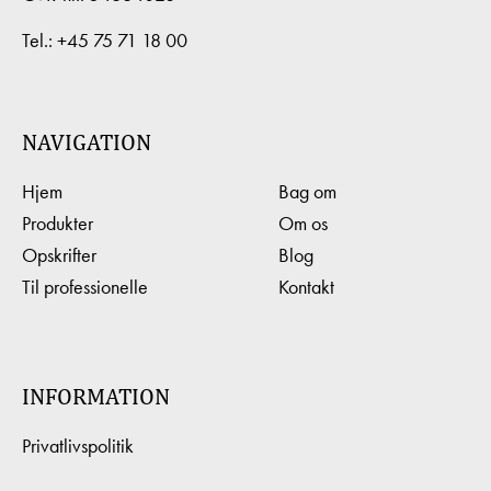
MED
ÆBLEGRØD
PANNA
Tel.:
+45 75 71 18 00
ABRIKOSGRØD
COTTA
OG
MED
VALNØDDER
JORDBÆR
NAVIGATION
Hjem
Bag om
Produkter
Om os
Opskrifter
Blog
Til professionelle
Kontakt
INFORMATION
Dessert
Dessert
Dessert,
Dessert,
Kager
Kager
Privatlivspolitik
JORDBÆR-/RABARBERGRØD
JORDBÆRKOLDSKÅL
MED
MANDELROULADE
MARENGS