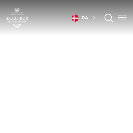
DA
FÆRDIGLAVET FRUGTGRØD TIL
SKØNNE DESSERTER