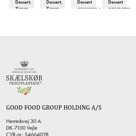
Dessert,
Dessert,
Dessert
Dessert
Kager
Kager
CHOKOLADEPANDEKA
CRUMBLE
ÆBLESTRUDEL
BROWNIEKAGE
MED
MED
MED
JORDBÆRGRØD
VANILJEC
JORDBÆRMOUSSE
GOOD FOOD GROUP HOLDING A/S
Herredsvej 30 A
Dessert,
Dessert
Kager
Dessert
Kager
DK-7100 Vejle
GÅSEBRYST
HAVREMUFFINS
HVID
CVR-nr.: 54664028
EFTERÅRSTÆRTE
MED
CHOKOLA