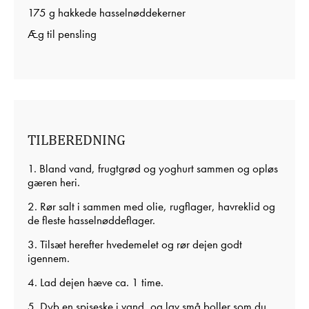
175 g hakkede hasselnøddekerner
Æg til pensling
TILBEREDNING
1. Bland vand, frugtgrød og yoghurt sammen og opløs
gæren heri.
2. Rør salt i sammen med olie, rugflager, havreklid og
de fleste hasselnøddeflager.
3. Tilsæt herefter hvedemelet og rør dejen godt
igennem.
4. Lad dejen hæve ca. 1 time.
5. Dyb en spiseske i vand, og lav små boller som du