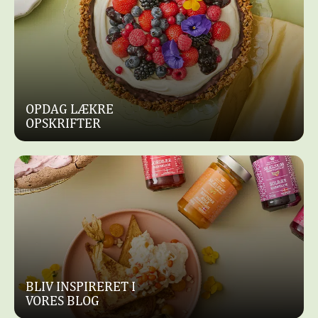
JULEGRØD
MED
MED
RISTEDE
HINDBÆRMARMELADE
HASSELNØDDER
OG
OG
KARAMEL
ABRIKOS
STIKKELSBÆR
MARMELADE
OPDAG LÆKRE
OPSKRIFTER
BLIV INSPIRERET I
VORES BLOG