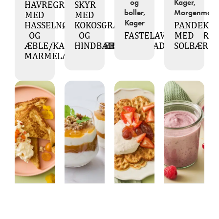
og
Kager,
HAVREGRØD
SKYR
boller,
Morgenmad
MED
MED
Kager
HASSELNØDDER
KOKOSGRANOLA
PANDEKA
OG
OG
FASTELAVNSBOLLER
MED
ÆBLE/KARDEMOMME
HINDBÆRMARMELADE
SOLBÆRM
MARMELADE
Dessert,
Dessert,
Dessert,
Dessert,
Morgenmad
Morgenmad
Morgenmad
Morgenmad