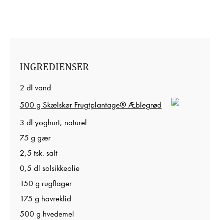
INGREDIENSER
2 dl vand
500 g Skælskør Frugtplantage® Æblegrød
3 dl yoghurt, naturel
75 g gær
2,5 tsk. salt
0,5 dl solsikkeolie
150 g rugflager
175 g havreklid
500 g hvedemel