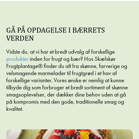
FRENCH
TRIFLI
HAVREVAFLER
BÆR
TOAST
MED
MED
CURD
MED
MARMELADE
JORDBÆRMARMELAD
ÆBLE/HAVTORN
OG
GÅ PÅ OPDAGELSE I BÆRRETS
CREME
VALNØDDER
VERDEN
Vidste du, at vi har et bredt udvalg af forskellige
produkter
inden for frugt og bær? Hos Skælskør
Frugtplantage® finder du alt fra skønne, farverige og
velsmagende marmelader til frugtgrød i et hav af
forskellige varianter. Vores ønske er nemlig at kunne
tilbyde dig som forbruger et bredt sortiment af skønne
smagsoplevelser, der dækker dine behov uden at gå
på kompromis med den gode, traditionelle smag og
kvalitet.
Jul/nytår,
Morgenmad
Morgenmad
SKYR