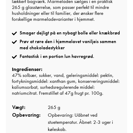
lækkert bagværk. Marmeladen sælges i en praktisk
265 g glasstørrelse, som passer perfekt til mindre
husholdninger eller til familier, der ønsker flere
forskellige marmeladevarianter i hjemmet.
Smager dejligt på en nybagt bolle eller knækbrød
Prøv at røre den i hjemmelavet vaniljeis sammen
med chokoladestykker
Fantastisk i en portion lun havregrød.
Ingredienser:
47% solbær, sukker, vand, geleringsmiddel: pektin,
fortykningsmiddel: xanthan gum, konserveringsmiddel:
kaliumsorbat, surhedsregulerende middel:
natriumcitrat. Fremstillet af 47g frugt pr. 100g.
Vægt:
265 g
Opbevaring:
Opbevaring: Uåbnet ved
stuetemperatur. Åbnet: 2-3 uger i
køleskab.