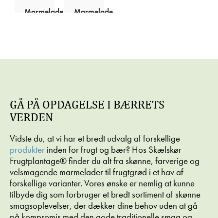
Marmelade
Marmelade
APPELSINMARMELADE
ALLIANCE
MARMELADE
GÅ PÅ OPDAGELSE I BÆRRETS
VERDEN
Vidste du, at vi har et bredt udvalg af forskellige
produkter
inden for frugt og bær? Hos Skælskør
Frugtplantage® finder du alt fra skønne, farverige og
velsmagende marmelader til frugtgrød i et hav af
forskellige varianter. Vores ønske er nemlig at kunne
tilbyde dig som forbruger et bredt sortiment af skønne
smagsoplevelser, der dækker dine behov uden at gå
på kompromis med den gode traditionelle smag og