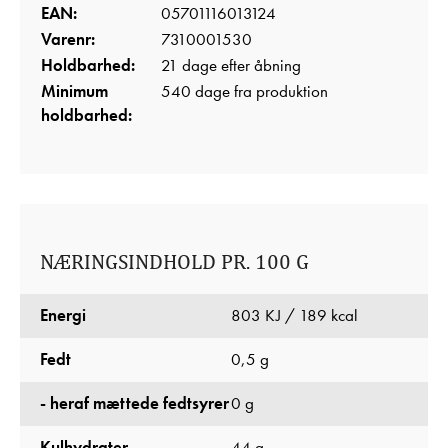
EAN:
05701116013124
Varenr:
7310001530
Holdbarhed:
21 dage efter åbning
Minimum
540 dage fra produktion
holdbarhed:
NÆRINGSINDHOLD PR. 100 G
Energi
803 KJ / 189 kcal
Fedt
0,5 g
- heraf mættede fedtsyrer
0 g
Kulhydrater
44 g