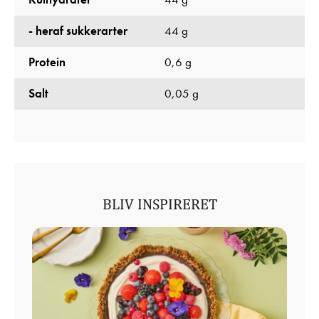
- heraf sukkerarter
44 g
Protein
0,6 g
Salt
0,05 g
BLIV INSPIRERET