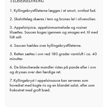
TILBEREDNING
1. Kyllingebrystfileterne lægges i et smurt, ovnfast fad.
2. Skalotteløg skæres i tern og brunes let i olivenolien.
3. Appelsinjuice, appelsinmarmelade og rosiner
tilsættes. Saucen koges igennem og smages evt. til med
lidt salt.
4. Saucen hældes over kyllingebrystfileterne.
5. Retten sættes i ovn ved 180 grader varmluft i ca. 40
minutter.
6. De blancherede mandler ristes på pande eller i ovn
og drysses over den færdige ret.
7. Kyllingebryst i appelsinsauce kan serveres som
hovedret med kogte ris og en blandet salat, eller som
frokostret med groft brød.