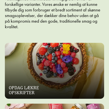
forskellige varianter. Vores ønske er nemlig at kunne
tilbyde dig som forbruger et bredt sortiment af skønne
Foodservice
Foodservice
smagsoplevelser, der dækker dine behov uden at gå
A LA
EFTERÅRSTÆRTE
på kompromis med den gode, traditionelle smag og
RISALAMANDE
MED
kvalitet.
ABRIKOSGRØD
OG
VALNØDDER
OPDAG LÆKRE
OPSKRIFTER