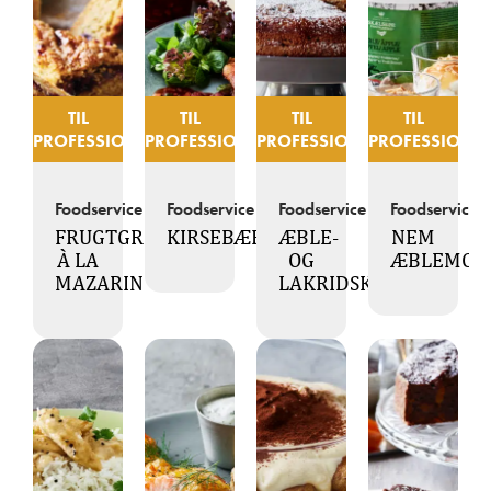
TIL
TIL
TIL
TIL
PROFESSIONELLE
PROFESSIONELLE
PROFESSIONELLE
PROFESSIONEL
Foodservice
Foodservice
Foodservice
Foodservice
FRUGTGRØDSKAGE
KIRSEBÆRSALSA
ÆBLE-
NEM
À LA
OG
ÆBLEMOU
MAZARIN
LAKRIDSKAGE