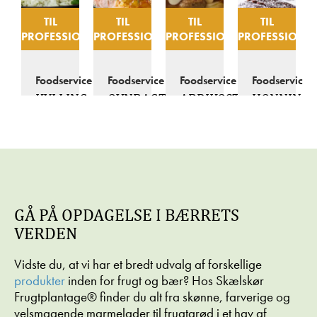
TIL
TIL
TIL
TIL
PROFESSIONELLE
PROFESSIONELLE
PROFESSIONELLE
PROFESSIONEL
Foodservice
Foodservice
Foodservice
Foodservice
KYLLING
OVNBAGT
ABRIKOSTIRAMISU
HONNING-
MED
LAKS
CHOKOLA
ABRIKOSSAUCE
MED
APPELSINMARMELADE
GÅ PÅ OPDAGELSE I BÆRRETS
VERDEN
Vidste du, at vi har et bredt udvalg af forskellige
produkter
inden for frugt og bær? Hos Skælskør
Frugtplantage® finder du alt fra skønne, farverige og
TIL
TIL
velsmagende marmelader til frugtgrød i et hav af
PROFESSIONELLE
PROFESSIONELLE