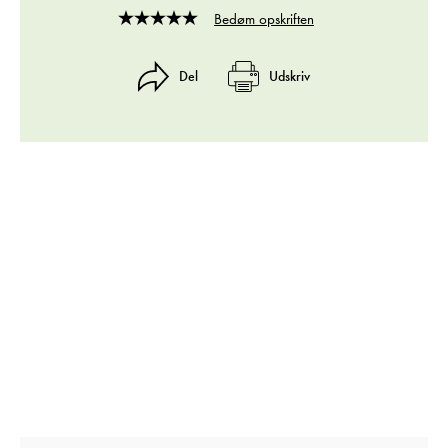
Bedøm opskriften
Rated
4
out
Del
Udskriv
of
5