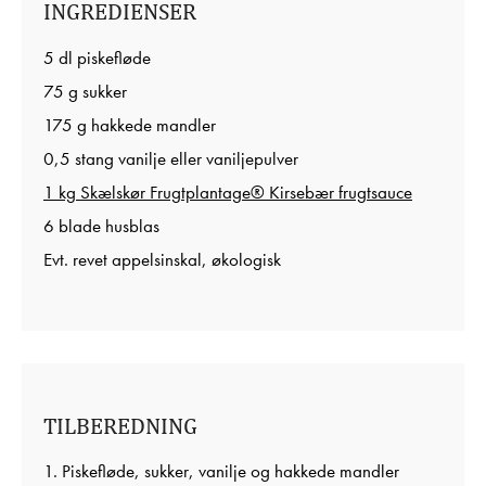
INGREDIENSER
5 dl piskefløde
75 g sukker
175 g hakkede mandler
0,5 stang vanilje eller vaniljepulver
1 kg Skælskør Frugtplantage® Kirsebær frugtsauce
6 blade husblas
Evt. revet appelsinskal, økologisk
TILBEREDNING
1. Piskefløde, sukker, vanilje og hakkede mandler