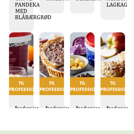
PANDEKAGER
LAGKAGE
MED
BLÅBÆRGRØD
TIL
TIL
TIL
TIL
PROFESSIONELLE
PROFESSIONELLE
PROFESSIONELLE
PROFESSIONEL
Foodservice
Foodservice
Foodservice
Foodservice
A LA
EFTERÅRSTÆRTE
OVNBAGT
RUSTIKKE
RISALAMANDE
MED
RØDKÅL
ÆBLE
ABRIKOSGRØD
MED
OG