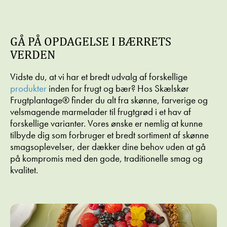
OG
BLÅBÆR
NØDDEBO
VALNØDDER
GÅ PÅ OPDAGELSE I BÆRRETS
VERDEN
Vidste du, at vi har et bredt udvalg af forskellige
produkter
inden for frugt og bær? Hos Skælskør
Frugtplantage® finder du alt fra skønne, farverige og
velsmagende marmelader til frugtgrød i et hav af
forskellige varianter. Vores ønske er nemlig at kunne
TIL
TIL
PROFESSIONELLE
PROFESSIONELLE
tilbyde dig som forbruger et bredt sortiment af skønne
smagsoplevelser, der dækker dine behov uden at gå
på kompromis med den gode, traditionelle smag og
Foodservice
Foodservice
kvalitet.
ÆBLE-
KYLLING
OG
MED
LAKRIDSKAGE
ABRIKOSSAUCE