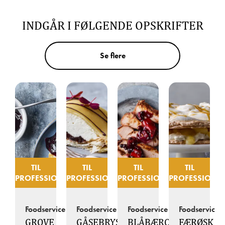
INDGÅR I FØLGENDE OPSKRIFTER
Se flere
TIL
TIL
TIL
TIL
PROFESSIONELLE
PROFESSIONELLE
PROFESSIONELLE
PROFESSIONEL
Foodservice
Foodservice
Foodservice
Foodservice
GROVE
GÅSEBRYST
BLÅBÆRCHUTNEY
FÆRØSK