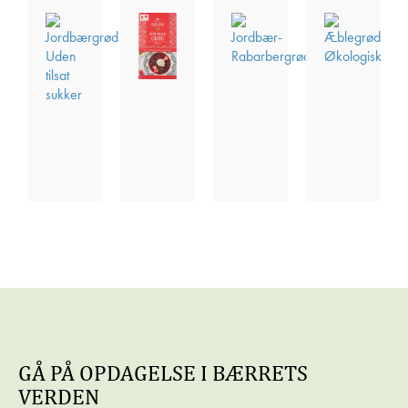
Frugtgrød
Frugtgrød
Frugtgrød
Frugtgrød
JORDBÆRGRØD
JORDBÆRGRØD
JORDBÆR-
ÆBLEGRØ
UDEN
RABARBERGRØD
ØKOLOGIS
TILSAT
SUKKER
GÅ PÅ OPDAGELSE I BÆRRETS
VERDEN