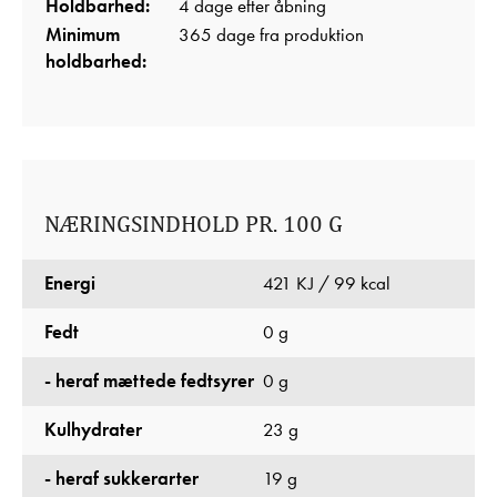
Holdbarhed:
4 dage efter åbning
Minimum
365 dage fra produktion
holdbarhed:
NÆRINGSINDHOLD PR. 100 G
Energi
421 KJ / 99 kcal
Fedt
0 g
- heraf mættede fedtsyrer
0 g
Kulhydrater
23 g
- heraf sukkerarter
19 g